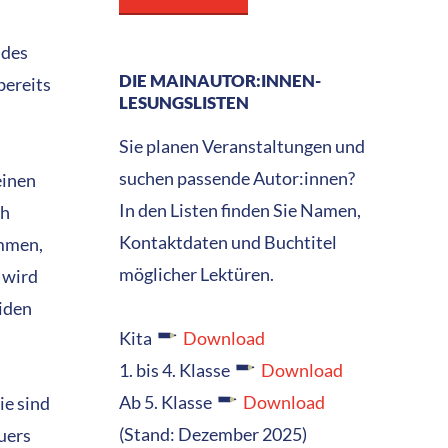
 des
DIE MAINAUTOR:INNEN-
 bereits
LESUNGSLISTEN
Sie planen Veranstaltungen und
suchen passende Autor:innen?
einen
In den Listen finden Sie Namen,
ch
Kontaktdaten und Buchtitel
mmen,
möglicher Lektüren.
 wird
eiden
Kita
Download
1. bis 4. Klasse
Download
Ab 5. Klasse
Download
ie sind
(Stand: Dezember 2025)
uers