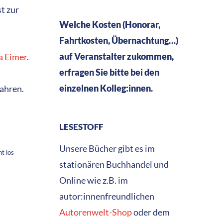
st zur
Welche Kosten (Honorar,
Fahrtkosten, Übernachtung…)
auf Veranstalter zukommen,
a Eimer
.
erfragen Sie bitte bei den
einzelnen Kolleg:innen.
Jahren.
LESESTOFF
Unsere Bücher gibt es im
t los
stationären Buchhandel und
Online wie z.B. im
autor:innenfreundlichen
Autorenwelt-Shop
oder dem