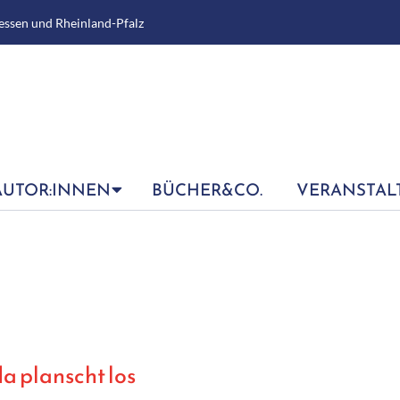
essen und Rheinland-Pfalz
AUTOR:INNEN
BÜCHER&CO.
VERANSTAL
 planscht los