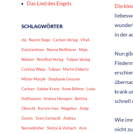
Das Lied des Engels
Die kle
liebeswe
wunder
SCHLAGWÖRTER
in der a
cbj
Nasrin Siege
Carlsen Verlag
Vitali
Konstantinov
Nanna Neßhöver
Maja
Nun gib
Nielsen
NordSüd Verlag
Tulipan Verlag
Flederm
Corinna Wieja
Tulipan
Martin Ebbertz
erschie
Mister Marple
Stephanie Gessner
übernach
Carlsen
Sabine Kranz
Anne Böhme
Luise
krank un
Holthausen
Andrea Hensgen
Bettina
schnell 
Obrecht
Kerstin Hau
Magellan
Antje
Damm
Sven Gerhardt
Andrea
Wie imm
Nesseldreher
Stütze & Vorbach
Asni
nicht z