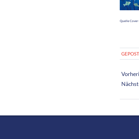
Quelle Cover 
2023-
GEPOST
04-
14
Vorheri
Nächst