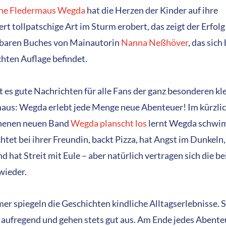
ine Fledermaus Wegda
hat die Herzen der Kinder auf ihre
rt tollpatschige Art im Sturm erobert, das zeigt der Erfolg
baren Buches von Mainautorin
Nanna Neßhöver
, das sich
chten Auflage befindet.
t es gute Nachrichten für alle Fans der ganz besonderen kl
aus: Wegda erlebt jede Menge neue Abenteuer! Im kürzli
nenen neuen Band
Wegda planscht los
lernt Wegda schwi
tet bei ihrer Freundin, backt Pizza, hat Angst im Dunkeln,
d hat Streit mit Eule – aber natürlich vertragen sich die b
wieder.
er spiegeln die Geschichten kindliche Alltagserlebnisse. S
u aufregend und gehen stets gut aus. Am Ende jedes Abente