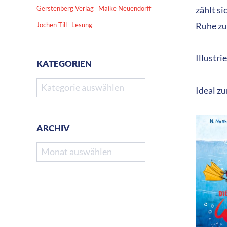
Gerstenberg Verlag
Maike Neuendorff
zählt si
Jochen Till
Lesung
Ruhe z
Illustri
KATEGORIEN
Kategorien
Ideal z
ARCHIV
Archiv