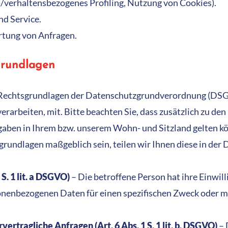
s-/verhaltensbezogenes Profiling, Nutzung von Cookies).
nd Service.
tung von Anfragen.
grundlagen
e Rechtsgrundlagen der Datenschutzgrundverordnung (DSGV
arbeiten, mit. Bitte beachten Sie, dass zusätzlich zu d
aben in Ihrem bzw. unserem Wohn- und Sitzland gelten kön
sgrundlagen maßgeblich sein, teilen wir Ihnen diese in der
 S. 1 lit. a DSGVO)
– Die betroffene Person hat ihre Einwill
sonenbezogenen Daten für einen spezifischen Zweck oder
rvertragliche Anfragen
(Art. 6 Abs. 1 S. 1 lit. b. DSGVO)
– 