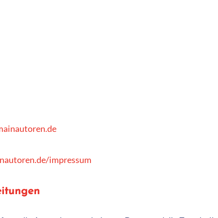
mainautoren.de
inautoren.de/impressum
eitungen