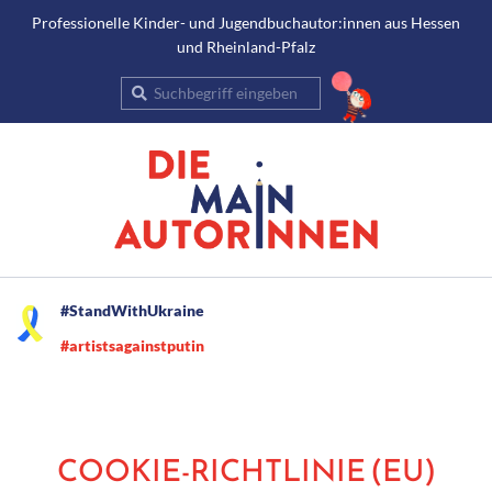
Gehe
Professionelle Kinder- und Jugendbuchautor:innen aus Hessen
und Rheinland-Pfalz
zum
Inhalt
Suche
Secondary
#StandWithUkraine
Navigation
#artistsagainstputin
Menu
COOKIE-RICHTLINIE (EU)