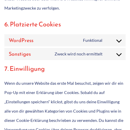
Marketingzwecke zu verfolgen.
6. Platzierte Cookies
WordPress
Funktional
Consent
to
Sonstiges
Zweck wird noch ermittelt
service
Consent
wordpress
to
7. Einwilligung
service
sonstiges
Wenn du unsere Website das erste Mal besuchst, zeigen wir dir ein
Pop-Up mit einer Erklärung über Cookies. Sobald du auf
„Einstellungen speichern“ klickst, gibst du uns deine Einwilligung
alle von dir gewählten Kategorien von Cookies und Plugins wie in
dieser Cookie-Erklärung beschrieben zu verwenden. Du kannst die
Verwendung von Cookies über deinen Browser deaktivieren, aber