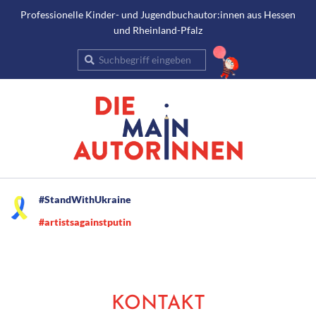
Gehe
Professionelle Kinder- und Jugendbuchautor:innen aus Hessen
und Rheinland-Pfalz
zum
Inhalt
Suche
Secondary
#StandWithUkraine
Navigation
#artistsagainstputin
Menu
KONTAKT