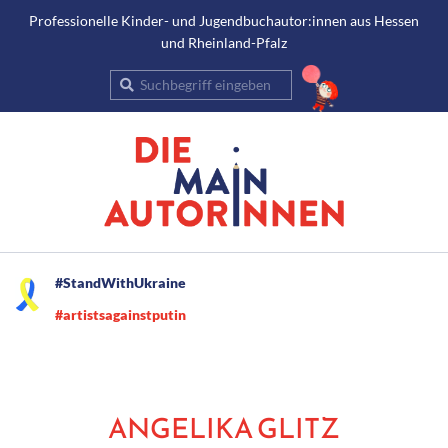
Gehe
Professionelle Kinder- und Jugendbuchautor:innen aus Hessen
und Rheinland-Pfalz
zum
Inhalt
Suche
Secondary
#StandWithUkraine
Navigation
#artistsagainstputin
Menu
ANGELIKA GLITZ