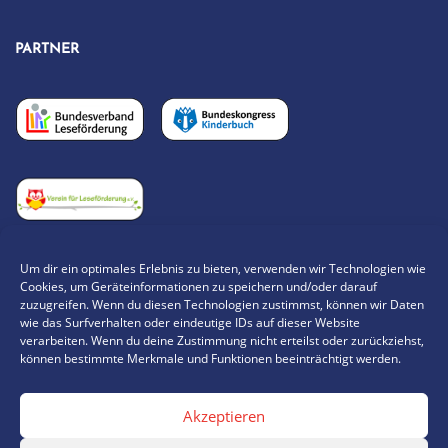
PARTNER
Um dir ein optimales Erlebnis zu bieten, verwenden wir Technologien wie
Cookies, um Geräteinformationen zu speichern und/oder darauf
„KNALLEN MUSS ES TÜCHTIG UND LUSTIG WILL ICH’S
zuzugreifen. Wenn du diesen Technologien zustimmst, können wir Daten
wie das Surfverhalten oder eindeutige IDs auf dieser Website
HABEN, SONST MACH ICH NICHT MIT.“
verarbeiten. Wenn du deine Zustimmung nicht erteilst oder zurückziehst,
können bestimmte Merkmale und Funktionen beeinträchtigt werden.
,
__KARLSSON VOM DACH
VON ASTRID LINDGREN
Akzeptieren