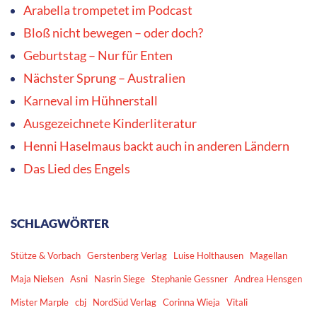
Arabella trompetet im Podcast
Bloß nicht bewegen – oder doch?
Geburtstag – Nur für Enten
Nächster Sprung – Australien
Karneval im Hühnerstall
Ausgezeichnete Kinderliteratur
Henni Haselmaus backt auch in anderen Ländern
Das Lied des Engels
SCHLAGWÖRTER
Stütze & Vorbach
Gerstenberg Verlag
Luise Holthausen
Magellan
Maja Nielsen
Asni
Nasrin Siege
Stephanie Gessner
Andrea Hensgen
Mister Marple
cbj
NordSüd Verlag
Corinna Wieja
Vitali