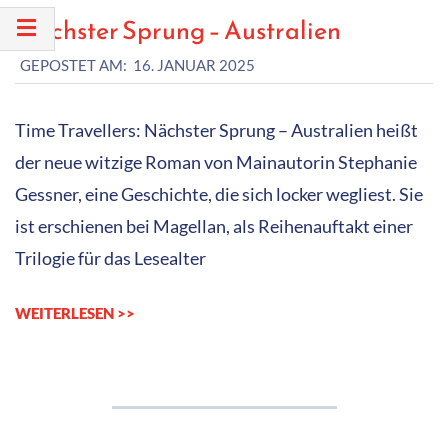
Nächster Sprung – Australien
2025-
GEPOSTET AM:
16. JANUAR 2025
01-
16
Time Travellers: Nächster Sprung – Australien heißt
der neue witzige Roman von Mainautorin Stephanie
Gessner, eine Geschichte, die sich locker wegliest. Sie
ist erschienen bei Magellan, als Reihenauftakt einer
Trilogie für das Lesealter
WEITERLESEN >>