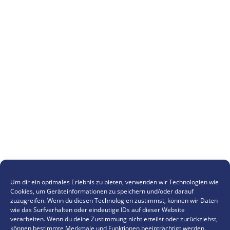
Um dir ein optimales Erlebnis zu bieten, verwenden wir Technologien wie
Cookies, um Geräteinformationen zu speichern und/oder darauf
zuzugreifen. Wenn du diesen Technologien zustimmst, können wir Daten
wie das Surfverhalten oder eindeutige IDs auf dieser Website
verarbeiten. Wenn du deine Zustimmung nicht erteilst oder zurückziehst,
können bestimmte Merkmale und Funktionen beeinträchtigt werden.