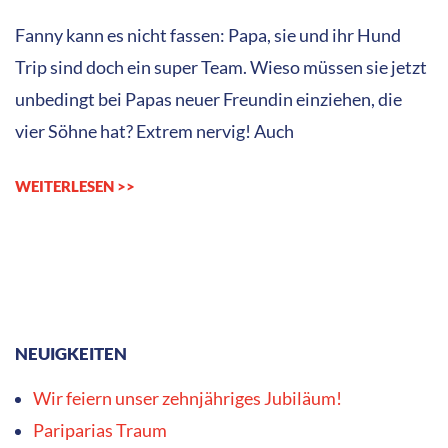
26
Fanny kann es nicht fassen: Papa, sie und ihr Hund
Trip sind doch ein super Team. Wieso müssen sie jetzt
unbedingt bei Papas neuer Freundin einziehen, die
vier Söhne hat? Extrem nervig! Auch
WEITERLESEN >>
NEUIGKEITEN
Wir feiern unser zehnjähriges Jubiläum!
Pariparias Traum