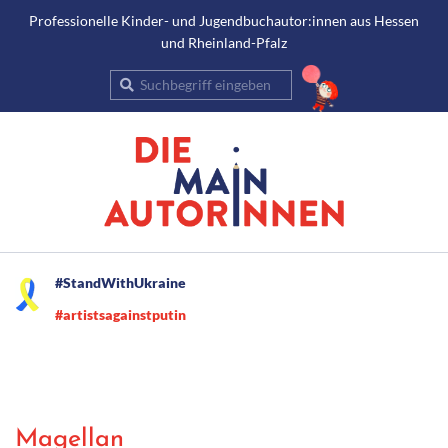
Gehe
Professionelle Kinder- und Jugendbuchautor:innen aus Hessen
und Rheinland-Pfalz
zum
Inhalt
Suche
Secondary
#StandWithUkraine
Navigation
#artistsagainstputin
Menu
Magellan