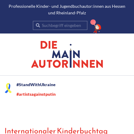
Gehe
Professionelle Kinder- und Jugendbuchautor:innen aus Hessen
und Rheinland-Pfalz
zum
Inhalt
Suche
Secondary
#StandWithUkraine
Navigation
#artistsagainstputin
Menu
Internationaler Kinderbuchtag