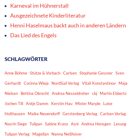
Karneval im Hühnerstall
Ausgezeichnete Kinderliteratur
Henni Haselmaus backt auch in anderen Ländern
Das Lied des Engels
SCHLAGWÖRTER
Anne Böhme
Stütze & Vorbach
Carlsen
Stephanie Gessner
Sven
Gerhardt
Corinna Wieja
NordSüd Verlag
Vitali Konstantinov
Maja
Nielsen
Bettina Obrecht
Andrea Nesseldreher
cbj
Martin Ebbertz
Jochen Till
Antje Damm
Kerstin Hau
Mister Marple
Luise
Holthausen
Maike Neuendorff
Gerstenberg Verlag
Carlsen Verlag
Nasrin Siege
Tulipan
Sabine Kranz
Asni
Andrea Hensgen
Lesung
Tulipan Verlag
Magellan
Nanna Neßhöver