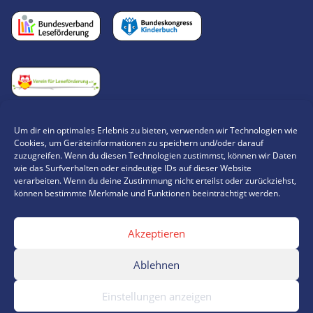
Um dir ein optimales Erlebnis zu bieten, verwenden wir Technologien wie
Cookies, um Geräteinformationen zu speichern und/oder darauf
„KNALLEN MUSS ES TÜCHTIG UND LUSTIG WILL ICH’S
zuzugreifen. Wenn du diesen Technologien zustimmst, können wir Daten
wie das Surfverhalten oder eindeutige IDs auf dieser Website
HABEN, SONST MACH ICH NICHT MIT.“
verarbeiten. Wenn du deine Zustimmung nicht erteilst oder zurückziehst,
können bestimmte Merkmale und Funktionen beeinträchtigt werden.
,
__KARLSSON VOM DACH
VON ASTRID LINDGREN
Akzeptieren
Ablehnen
Einstellungen anzeigen