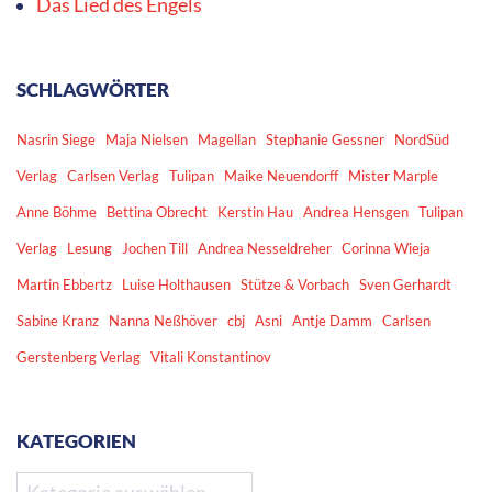
Das Lied des Engels
SCHLAGWÖRTER
Nasrin Siege
Maja Nielsen
Magellan
Stephanie Gessner
NordSüd
Verlag
Carlsen Verlag
Tulipan
Maike Neuendorff
Mister Marple
Anne Böhme
Bettina Obrecht
Kerstin Hau
Andrea Hensgen
Tulipan
Verlag
Lesung
Jochen Till
Andrea Nesseldreher
Corinna Wieja
Martin Ebbertz
Luise Holthausen
Stütze & Vorbach
Sven Gerhardt
Sabine Kranz
Nanna Neßhöver
cbj
Asni
Antje Damm
Carlsen
Gerstenberg Verlag
Vitali Konstantinov
KATEGORIEN
Kategorien