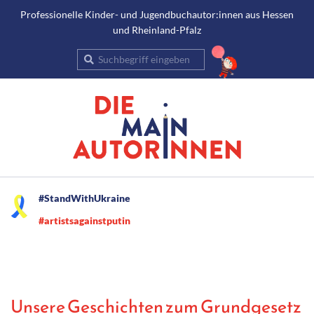
Gehe
Professionelle Kinder- und Jugendbuchautor:innen aus Hessen
und Rheinland-Pfalz
zum
Inhalt
Suche
Secondary
#StandWithUkraine
Navigation
#artistsagainstputin
Menu
Unsere Geschichten zum Grundgesetz