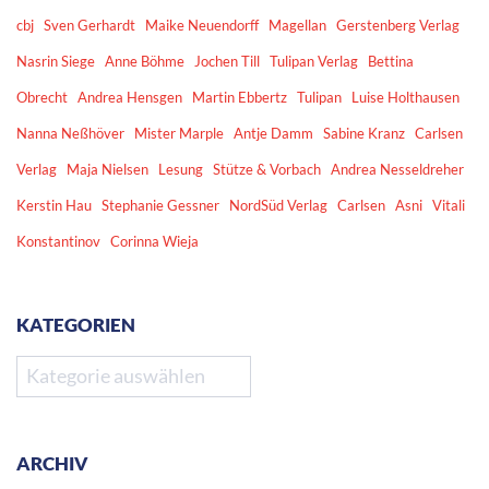
E-Mail Adresse *
Ich habe die
Datenschutzerklärung
gelesen und
stimme ihr hiermit zu.
DIE MAINAUTOR:INNEN-LESUNGSLISTEN
Sie planen Veranstaltungen und suchen passende
Autor:innen?