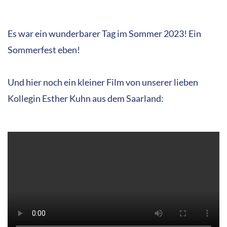
im Porträt
Nächster Beitrag:
Mia und das Motzmöhrchen
NEUIGKEITEN
Wir feiern unser zehnjähriges Jubiläum!
Pariparias Traum
Arabella trompetet im Podcast
Bloß nicht bewegen – oder doch?
Geburtstag – Nur für Enten
Nächster Sprung – Australien
Karneval im Hühnerstall