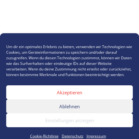
Um dir ein optimales Erlebnis zu bieten, verwenden wir Technologien wie
Cookies, um Geräteinformationen zu speichern und/oder darauf
zuzugreifen. Wenn du diesen Technologien zustimmst, können wir Daten
wie das Surfverhalten oder eindeutige IDs auf dieser Website
verarbeiten. Wenn du deine Zustimmung nicht erteilst oder zurückziehst,
können bestimmte Merkmale und Funktionen beeinträchtigt werden.
Akzeptieren
Ablehnen
Einstellungen anzeigen
Cookie-Richtlinie
Datenschutz
Impressum