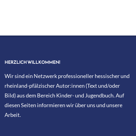
„KNALLEN MUSS ES TÜCHTIG UND LUSTIG WILL ICH’S
HABEN, SONST MACH ICH NICHT MIT.“
,
__KARLSSON VOM DACH
VON ASTRID LINDGREN
2026 © Die Mainautor:innen