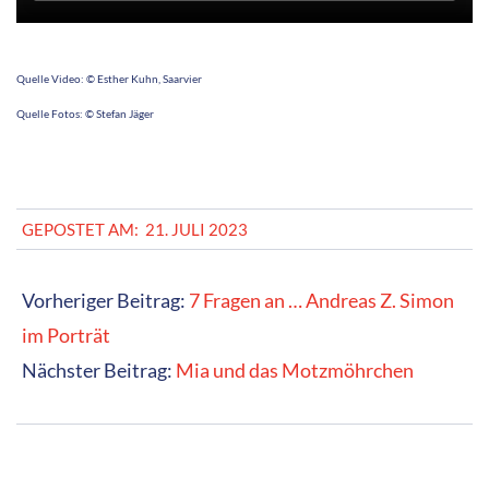
Ausgezeichnete Kinderliteratur
Henni Haselmaus backt auch in anderen Ländern
Das Lied des Engels
SCHLAGWÖRTER
cbj
Sven Gerhardt
Maike Neuendorff
Magellan
Gerstenberg Verlag
Nasrin Siege
Anne Böhme
Jochen Till
Tulipan Verlag
Bettina
Obrecht
Andrea Hensgen
Martin Ebbertz
Tulipan
Luise Holthausen
Nanna Neßhöver
Mister Marple
Antje Damm
Sabine Kranz
Carlsen
Verlag
Maja Nielsen
Lesung
Stütze & Vorbach
Andrea Nesseldreher
Kerstin Hau
Stephanie Gessner
NordSüd Verlag
Carlsen
Asni
Vitali
Konstantinov
Corinna Wieja