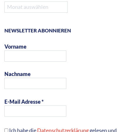
In den Listen finden Sie Namen, Kontaktdaten und
Buchtitel möglicher Lektüren.
Kita
Download
1. bis 4. Klasse
Download
Ab 5. Klasse
Download
(Stand: Dezember 2025)
Welche Kosten (Honorar, Fahrtkosten,
Übernachtung…) auf Veranstalter zukommen,
erfragen Sie bitte bei den einzelnen Kolleg:innen.
LESESTOFF