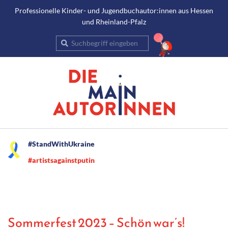
Gehe
Professionelle Kinder- und Jugendbuchautor:innen aus Hessen
und Rheinland-Pfalz
zum
Inhalt
Suche
Secondary
#StandWithUkraine
Navigation
#artistsagainstputin
Menu
Sommerfest 2023 – Schön war’s!