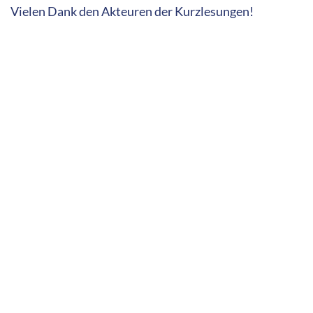
Vielen Dank den Akteuren der Kurzlesungen!
Und vor allem: Vielen Dank den Besucherinnen und
Besuchern unseres Festes! Wie schön, dass ihr da
wart und wir mit dem bunten und vielfältigen
Angebot unserer Geschichten die Vielfalt der