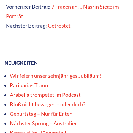
08
Vorheriger Beitrag:
7 Fragen an … Nasrin Siege im
Porträt
Nächster Beitrag:
Getröstet
NEUIGKEITEN
Wir feiern unser zehnjähriges Jubiläum!
Pariparias Traum
Arabella trompetet im Podcast
Bloß nicht bewegen – oder doch?
Geburtstag – Nur für Enten
Nächster Sprung – Australien
Karneval im Hühnerstall