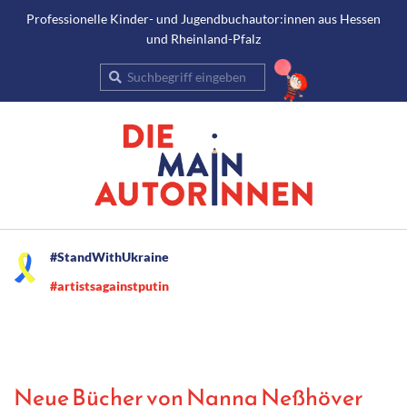
Gehe
Professionelle Kinder- und Jugendbuchautor:innen aus Hessen
und Rheinland-Pfalz
zum
Inhalt
Suche
Secondary
#StandWithUkraine
Navigation
#artistsagainstputin
Menu
Neue Bücher von Nanna Neßhöver