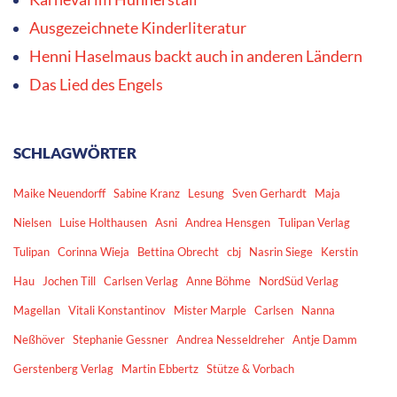
Ausgezeichnete Kinderliteratur
Henni Haselmaus backt auch in anderen Ländern
Das Lied des Engels
SCHLAGWÖRTER
Maike Neuendorff
Sabine Kranz
Lesung
Sven Gerhardt
Maja
Nielsen
Luise Holthausen
Asni
Andrea Hensgen
Tulipan Verlag
Tulipan
Corinna Wieja
Bettina Obrecht
cbj
Nasrin Siege
Kerstin
Hau
Jochen Till
Carlsen Verlag
Anne Böhme
NordSüd Verlag
Magellan
Vitali Konstantinov
Mister Marple
Carlsen
Nanna
Neßhöver
Stephanie Gessner
Andrea Nesseldreher
Antje Damm
Gerstenberg Verlag
Martin Ebbertz
Stütze & Vorbach