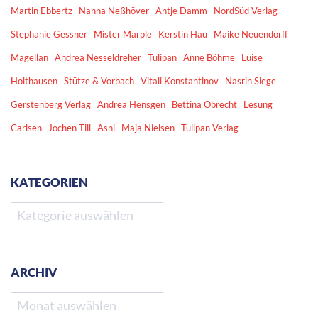
Martin Ebbertz
Nanna Neßhöver
Antje Damm
NordSüd Verlag
Stephanie Gessner
Mister Marple
Kerstin Hau
Maike Neuendorff
Magellan
Andrea Nesseldreher
Tulipan
Anne Böhme
Luise
Holthausen
Stütze & Vorbach
Vitali Konstantinov
Nasrin Siege
Gerstenberg Verlag
Andrea Hensgen
Bettina Obrecht
Lesung
Carlsen
Jochen Till
Asni
Maja Nielsen
Tulipan Verlag
KATEGORIEN
Kategorien
ARCHIV
Archiv