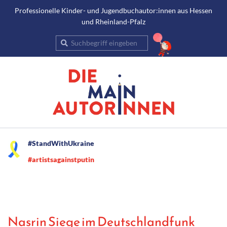
Gehe
Professionelle Kinder- und Jugendbuchautor:innen aus Hessen
und Rheinland-Pfalz
zum
Inhalt
Suche
Secondary
#StandWithUkraine
Navigation
#artistsagainstputin
Menu
Nasrin Siege im Deutschlandfunk