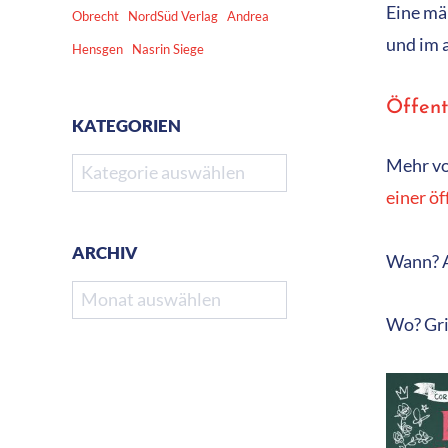
Eine mä
Obrecht
NordSüd Verlag
Andrea
und im a
Hensgen
Nasrin Siege
Öffent
KATEGORIEN
Kategorien
Mehr vo
einer ö
ARCHIV
Wann? A
Archiv
Wo? Gri