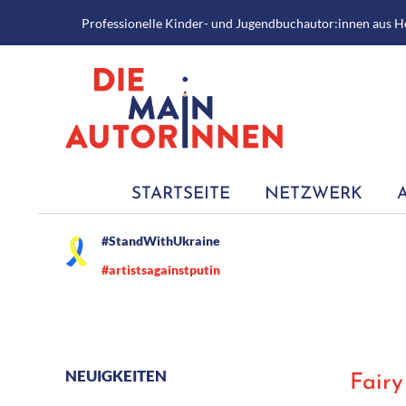
Gehe
Professionelle Kinder- und Jugendbuchautor:innen aus H
zum
Inhalt
Secondary
STARTSEITE
NETZWERK
Navigation
Menu
#StandWithUkraine
#artistsagainstputin
Fairy
NEUIGKEITEN