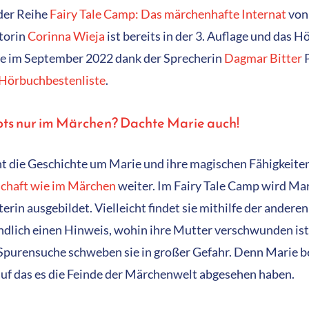
der Reihe
Fairy Tale Camp: Das märchenhafte Internat
von
torin
Corinna Wieja
ist bereits in der 3. Auflage und das 
te im September 2022 dank der Sprecherin
Dagmar Bitter
P
 Hörbuchbestenliste
.
bts nur im Märchen? Dachte Marie auch!
t die Geschichte um Marie und ihre magischen Fähigkeite
chaft wie im Märchen
weiter. Im Fairy Tale Camp wird Mar
erin ausgebildet. Vielleicht findet sie mithilfe der anderen
dlich einen Hinweis, wohin ihre Mutter verschwunden is
 Spurensuche schweben sie in großer Gefahr. Denn Marie b
auf das es die Feinde der Märchenwelt abgesehen haben.