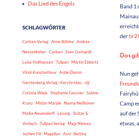
Das Lied des Engels
Band 1 
Mainau
erreich
SCHLAGWÖRTER
der
hr2
Carlsen Verlag
Anne Böhme
Andrea
Nesseldreher
Carlsen
Sven Gerhardt
Das gi
Luise Holthausen
Tulipan
Martin Ebbertz
Vitali Konstantinov
Antje Damm
Nun geh
Gerstenberg Verlag
Kerstin Hau
cbj
Freunds
Corinna Wieja
Stephanie Gessner
Sabine
Fairyhüt
Camp en
Kranz
Mister Marple
Nanna Neßhöver
auf der
Maike Neuendorff
Lesung
Stütze &
etwas, 
Vorbach
Tulipan Verlag
Maja Nielsen
Jochen Till
Magellan
Asni
Bettina