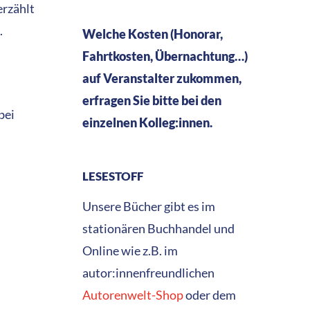
erzählt
.
Welche Kosten (Honorar,
Fahrtkosten, Übernachtung…)
auf Veranstalter zukommen,
erfragen Sie bitte bei den
bei
einzelnen Kolleg:innen.
LESESTOFF
Unsere Bücher gibt es im
stationären Buchhandel und
Online wie z.B. im
autor:innenfreundlichen
Autorenwelt-Shop
oder dem