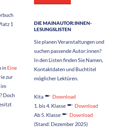
Hörbuch
DIE MAINAUTOR:INNEN-
latz 1
LESUNGSLISTEN
Sie planen Veranstaltungen und
suchen passende Autor:innen?
In den Listen finden Sie Namen,
n in
Eine
Kontaktdaten und Buchtitel
ie zur
möglicher Lektüren.
 im
t? Doch
Kita
Download
esitzt
1. bis 4. Klasse
Download
Ab 5. Klasse
Download
(Stand: Dezember 2025)