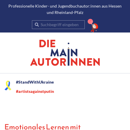
Gehe
Professionelle Kinder- und Jugendbuchautor:innen aus Hessen
und Rheinland-Pfalz
zum
Inhalt
Suche
Secondary
#StandWithUkraine
Navigation
#artistsagainstputin
Menu
Emotionales Lernen mit