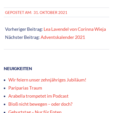
2021-
GEPOSTET AM:
31. OKTOBER 2021
10-
31
Vorheriger Beitrag:
Lea Lavendel von Corinna Wieja
Nächster Beitrag:
Adventskalender 2021
NEUIGKEITEN
Wir feiern unser zehnjähriges Jubiläum!
Pariparias Traum
Arabella trompetet im Podcast
Bloß nicht bewegen – oder doch?
Geburtstag – Nur für Enten