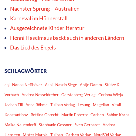
Nächster Sprung – Australien
Karneval im Hühnerstall
Ausgezeichnete Kinderliteratur
Henni Haselmaus backt auch in anderen Ländern
Das Lied des Engels
SCHLAGWÖRTER
cbj
Nanna Neßhöver
Asni
Nasrin Siege
Antje Damm
Stütze &
Vorbach
Andrea Nesseldreher
Gerstenberg Verlag
Corinna Wieja
Jochen Till
Anne Böhme
Tulipan Verlag
Lesung
Magellan
Vitali
Konstantinov
Bettina Obrecht
Martin Ebbertz
Carlsen
Sabine Kranz
Maike Neuendorff
Stephanie Gessner
Sven Gerhardt
Andrea
Hensgen
Mister Marple
Tulipan
Carlsen Verlag
NordSüd Verlag