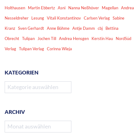
Holthausen
Martin Ebbertz
Asni
Nanna Neßhöver
Magellan
Andrea
Nesseldreher
Lesung
Vitali Konstantinov
Carlsen Verlag
Sabine
Kranz
Sven Gerhardt
Anne Böhme
Antje Damm
cbj
Bettina
Obrecht
Tulipan
Jochen Till
Andrea Hensgen
Kerstin Hau
NordSüd
Verlag
Tulipan Verlag
Corinna Wieja
KATEGORIEN
Kategorien
ARCHIV
Archiv