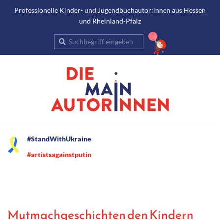
Gehe
Professionelle Kinder- und Jugendbuchautor:innen aus Hessen
und Rheinland-Pfalz
zum
Inhalt
Suche
Secondary
#StandWithUkraine
Navigation
#artistsagainstputin
Menu
Mutmachgeschichten den Kindern