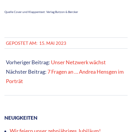
Quelle Cover und Klappentext: Verlag Butzon & Bercker
2023-
GEPOSTET AM:
15. MAI 2023
05-
15
Vorheriger Beitrag:
Unser Netzwerk wächst
Nächster Beitrag:
7 Fragen an … Andrea Hensgen im
Porträt
NEUIGKEITEN
Wir feiern unser zehnjähriges Jubiläum!