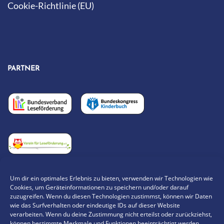
Cookie-Richtlinie (EU)
PARTNER
Um dir ein optimales Erlebnis zu bieten, verwenden wir Technologien wie
Cookies, um Geräteinformationen zu speichern und/oder darauf
„KNALLEN MUSS ES TÜCHTIG UND LUSTIG WILL ICH’S
zuzugreifen. Wenn du diesen Technologien zustimmst, können wir Daten
wie das Surfverhalten oder eindeutige IDs auf dieser Website
HABEN, SONST MACH ICH NICHT MIT.“
verarbeiten. Wenn du deine Zustimmung nicht erteilst oder zurückziehst,
können bestimmte Merkmale und Funktionen beeinträchtigt werden.