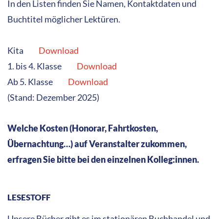
Online wie z.B. im autor:innenfreundlichen
Autorenwelt-Shop
oder dem Shop von
buch7 – Der
soziale Buchhandel
HERZLICH WILLKOMMEN!
Wir sind ein Netzwerk professioneller hessischer und
rheinland-pfälzischer Autor:innen (Text und/oder