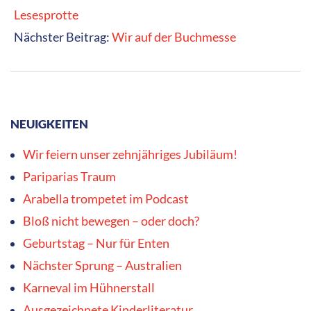
Henni Haselmaus backt auch in anderen Ländern
Das Lied des Engels
SCHLAGWÖRTER
Mister Marple
Anne Böhme
Asni
Stephanie Gessner
Nanna
Neßhöver
Maike Neuendorff
Kerstin Hau
Maja Nielsen
Carlsen
Jochen Till
Luise Holthausen
Corinna Wieja
cbj
Martin Ebbertz
Tulipan
Bettina Obrecht
Sabine Kranz
Carlsen Verlag
Sven Gerhardt
Andrea Hensgen
Andrea Nesseldreher
Magellan
Vitali Konstantinov
Tulipan Verlag
Lesung
Antje Damm
NordSüd Verlag
Gerstenberg
Verlag
Stütze & Vorbach
Nasrin Siege
KATEGORIEN