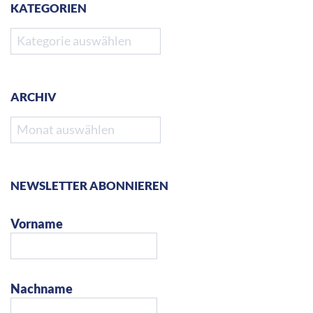
E-Mail Adresse *
Ich habe die
Datenschutzerklärung
gelesen und
stimme ihr hiermit zu.
DIE MAINAUTOR:INNEN-LESUNGSLISTEN
Sie planen Veranstaltungen und suchen passende
Autor:innen?
In den Listen finden Sie Namen, Kontaktdaten und