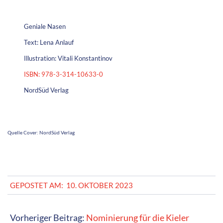
Nächster Beitrag:
Wir auf der Buchmesse
NEUIGKEITEN
Wir feiern unser zehnjähriges Jubiläum!
Pariparias Traum
Arabella trompetet im Podcast
Bloß nicht bewegen – oder doch?
Geburtstag – Nur für Enten
Nächster Sprung – Australien
Karneval im Hühnerstall
Ausgezeichnete Kinderliteratur