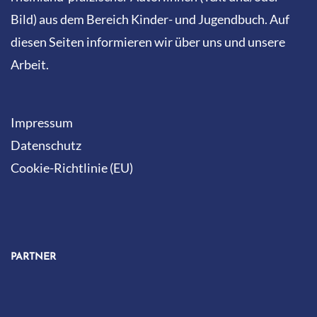
„KNALLEN MUSS ES TÜCHTIG UND LUSTIG WILL ICH’S
HABEN, SONST MACH ICH NICHT MIT.“
,
__KARLSSON VOM DACH
VON ASTRID LINDGREN
2026 © Die Mainautor:innen