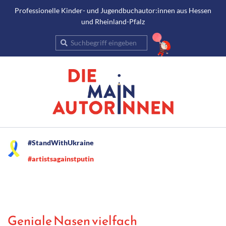
Gehe
Professionelle Kinder- und Jugendbuchautor:innen aus Hessen
und Rheinland-Pfalz
zum
Inhalt
Suche
Secondary
#StandWithUkraine
Navigation
#artistsagainstputin
Menu
Geniale Nasen vielfach