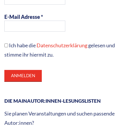
Buchtitel möglicher Lektüren.
Kita
Download
1. bis 4. Klasse
Download
Ab 5. Klasse
Download
(Stand: Dezember 2025)
Welche Kosten (Honorar, Fahrtkosten,
Übernachtung…) auf Veranstalter zukommen,
erfragen Sie bitte bei den einzelnen Kolleg:innen.
LESESTOFF
Unsere Bücher gibt es im stationären Buchhandel und