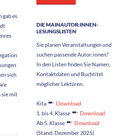
h gab es
DIE MAINAUTOR:INNEN-
adt
LESUNGSLISTEN
enres
Sie planen Veranstaltungen und
suchen passende Autor:innen?
egation
In den Listen finden Sie Namen,
esungen
Kontaktdaten und Buchtitel
en sich
möglicher Lektüren.
are
 sie mit
Kita
Download
1. bis 4. Klasse
Download
Ab 5. Klasse
Download
(Stand: Dezember 2025)