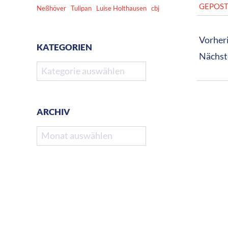
2024-
GEPOST
Neßhöver
Tulipan
Luise Holthausen
cbj
09-
11
Vorheri
KATEGORIEN
Nächst
Kategorien
ARCHIV
Archiv