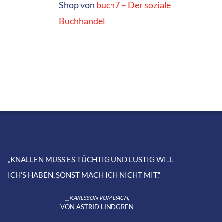
Shop von
buch7 – Der soziale
Buchhandel
„KNALLEN MUSS ES TÜCHTIG UND LUSTIG WILL
ICH’S HABEN, SONST MACH ICH NICHT MIT.“
,
__KARLSSON VOM DACH
VON ASTRID LINDGREN