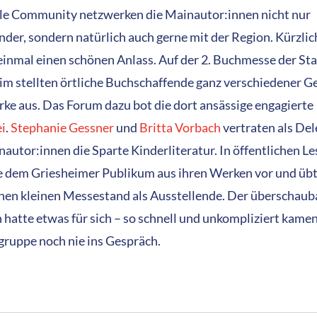
ale Community netzwerken die Mainautor:innen nicht nur
nder, sondern natürlich auch gerne mit der Region. Kürzlic
einmal einen schönen Anlass. Auf der 2. Buchmesse der St
im stellten örtliche Buchschaffende ganz verschiedener G
rke aus. Das Forum dazu bot die dort ansässige engagierte
i
.
Stephanie Gessner
und
Britta Vorbach
vertraten als Del
nautor:innen die Sparte Kinderliteratur. In öffentlichen L
ie dem Griesheimer Publikum aus ihren Werken vor und übt
nen kleinen Messestand als Ausstellende. Der überschaub
hatte etwas für sich – so schnell und unkompliziert kamen
lgruppe noch nie ins Gespräch.