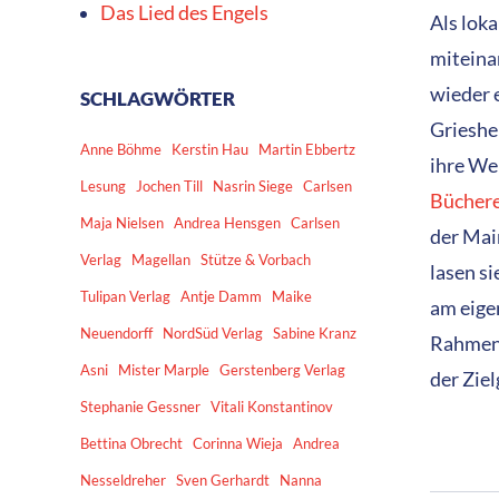
Das Lied des Engels
Als lok
miteina
wieder 
SCHLAGWÖRTER
Grieshe
Anne Böhme
Kerstin Hau
Martin Ebbertz
ihre We
Lesung
Jochen Till
Nasrin Siege
Carlsen
Büchere
Maja Nielsen
Andrea Hensgen
Carlsen
der Mai
Verlag
Magellan
Stütze & Vorbach
lasen s
Tulipan Verlag
Antje Damm
Maike
am eige
Neuendorff
NordSüd Verlag
Sabine Kranz
Rahmen 
Asni
Mister Marple
Gerstenberg Verlag
der Zie
Stephanie Gessner
Vitali Konstantinov
Bettina Obrecht
Corinna Wieja
Andrea
Nesseldreher
Sven Gerhardt
Nanna